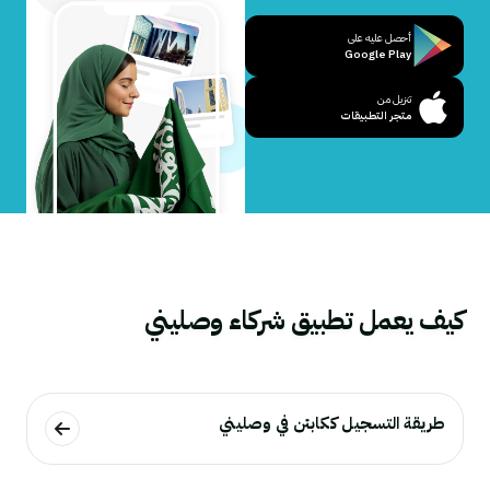
أحصل عليه على
Google Play
تنزيل من
متجر التطبيقات
كيف يعمل تطبيق شركاء وصليني
طريقة التسجيل ككابتن في وصليني