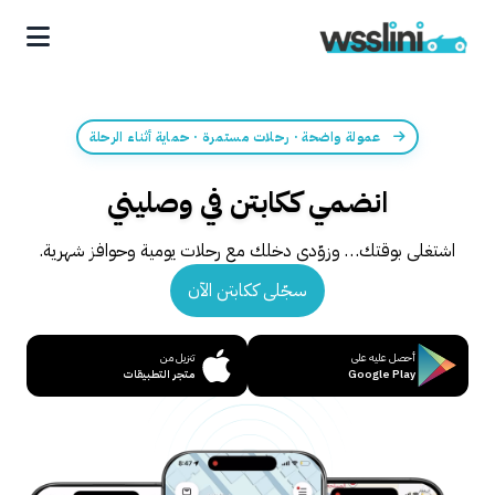
عمولة واضحة · رحلات مستمرة · حماية أثناء الرحلة
انضمي ككابتن في وصليني
اشتغلى بوقتك… وزوّدى دخلك مع رحلات يومية وحوافز شهرية.
سجّلى ككابتن الآن
أحصل عليه على
تنزيل من
Google Play
متجر التطبيقات