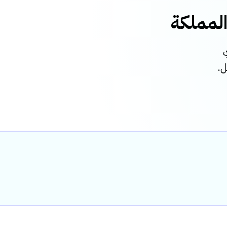
المملكة
ل.