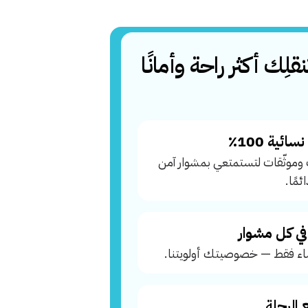
قلِك أكثر راحة وأمانًا
ئية 100٪
وموثّقات لتستمتعي بمشوار آمن
مًا.
ي كل مشوار
ء فقط — خصوصيتك أولويتنا.
 الرحلة