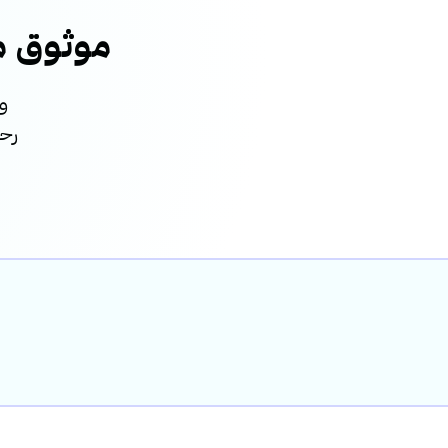
موثوق من
و
رحل