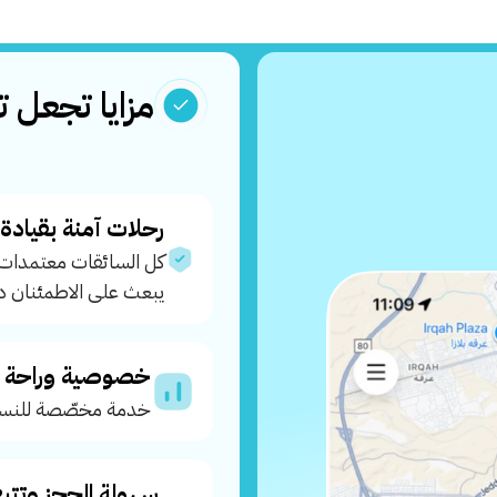
مزايا تجعل تن
رحلات آمنة بقيادة نسا
كل السائقات معتمدات 
يبعث على الاطمئنان دائ
خصوصية وراحة ف
خدمة مخصّصة للنسا
سهولة الحجز وتتبع