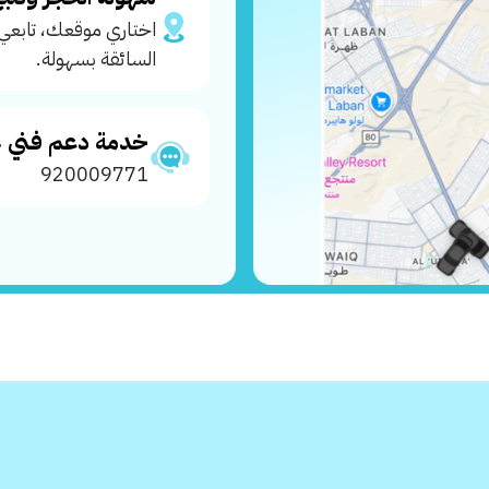
اختاري موقعك، تابعي
السائقة بسهولة.
خدمة دعم فني 24-7
920009771