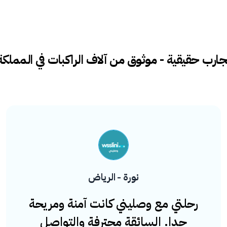
جارب حقيقية - موثوق من آلاف الراكبات في المملكة
أم ناصر - القصيم
تطبيق جميل ورائع لمشاوير البنات
اليومية ، خصوصية تامة ، أنصح